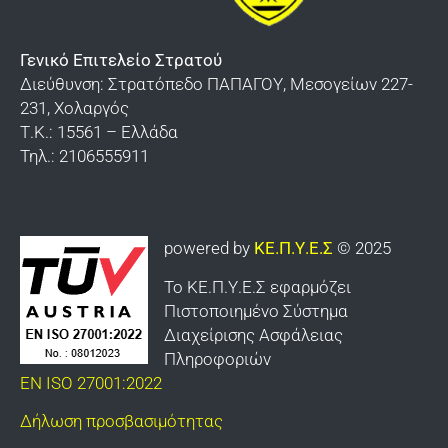
Ορολογία
Σχολής Ευελπίδων
Υποδείγματα του τρόπου που φέρονται τα
Βαλκανικών Πολέμων «Κιλκίς»
Γενικό Επιτελείο Στρατού
παράσημα – μετάλλια – διαμνημονεύσεις
Διεύθυνση: Στρατόπεδο ΠΑΠΑΓΟΥ, Μεσογείων 227-
Διδυμοτείχου
231, Χολαργός
Τ.Κ.: 15561 – Ελλάδα
Καλπακίου
Τηλ.: 2106555911
Γιαννιτσών
Καλαμάτας
powered by
ΚΕ.Π.Υ.Ε.Σ
© 2025
Οχυρού «Εμίν Αγά»
Το ΚΕ.Π.Υ.Ε.Σ εφαρμόζει
Κομοτηνής
Πιστοποιημένο Σύστημα
Κτηνιατρικής Υπηρεσίας Στρατού
Διαχείρισης Ασφάλειας
Πληροφοριών
Σαρανταπόρου
EN ISO 27001:2022
ΕΛΔΥΚ
Δήλωση προσβασιμότητας
Σχολής Πεζικού