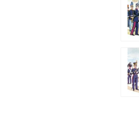
Καλαμάτας
Οχυρού «Εμίν Αγά»
Κομοτηνής
Κτηνιατρικής Υπηρεσίας
Στρατού
Σαρανταπόρου
ΕΛΔΥΚ
Σχολής Πεζικού
Γεωγραφικής Υπηρεσίας
Στρατού
Κέντρου Εκπαιδεύσεως
Τεθωρακισμένων
Χρωμοναστηρίου