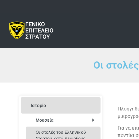
Οι στολές
Ιστορία
Πλοηγηθε
μικρογρα
Μουσεία
Για να επ
Οι στολές του Ελληνικού
Οχυρού Ρούπελ
ποντίκι σ
Στρατού κατά περιόδους