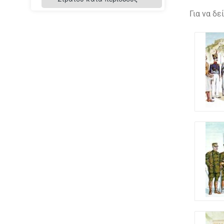
Οχυρού Λίσσε
Για να δ
Σχολής Διαβιβάσεων
Οχυρού Νυμφαίας
Σχολής Πυροβολικού
Λαχανά
Οχυρού Ιστίμπεη
Σχολής Ευελπίδων
Βαλκανικών Πολέμων
«Κιλκίς»
Διδυμοτείχου
Καλπακίου
Γιαννιτσών