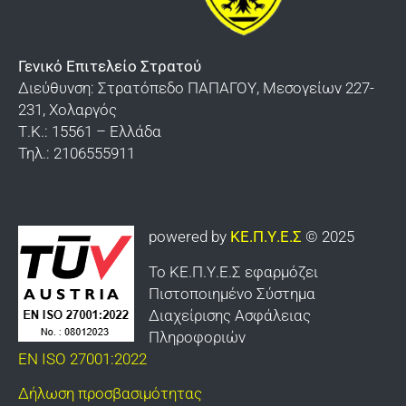
Γενικό Επιτελείο Στρατού
Διεύθυνση: Στρατόπεδο ΠΑΠΑΓΟΥ, Μεσογείων 227-
231, Χολαργός
Τ.Κ.: 15561 – Ελλάδα
Τηλ.: 2106555911
powered by
ΚΕ.Π.Υ.Ε.Σ
© 2025
Το ΚΕ.Π.Υ.Ε.Σ εφαρμόζει
Πιστοποιημένο Σύστημα
Διαχείρισης Ασφάλειας
Πληροφοριών
EN ISO 27001:2022
Δήλωση προσβασιμότητας