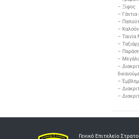
– Ξίφος
– Γάντια
– Παπούτ
– Καλσόν
– Ταινία
– Ταξιάρ
– Παράση
– Μεγάλα
– Διακρι
δικαιούμ
– Έμβλημ
– Διακριτ
– Διακρι
Γενικό Επιτελείο Στρατο