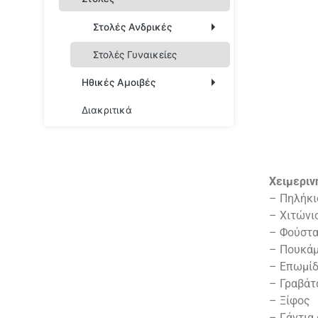
Στολές Ανδρικές
Στολές Γυναικείες
Στολές Αξιωματικών –
Ανθυπασπιστών –
Ηθικές Αμοιβές
Υπαξιωματικών
Διακριτικά
Παράσημα των
Στολές Οπλιτών
Ταγμάτων Αριστείας
(ΕΠΟΠ-ΟΒΑ-ΟΠΥ)
Στρατιωτικά Μετάλλια
Διαμνημονεύσεις
Χειμεριν
– Πηλήκι
Ηθικές Αμοιβές που
– Χιτώνι
Απονέμονται με Διαταγή
– Φούστα
– Πουκάμ
Ηθικές Αμοιβές Ξένων
Κρατών και Διεθνών
– Επωμί
Οργανισμών
– Γραβάτ
– Ξίφος
Ιστορικά Στοιχεία
– Γάντια