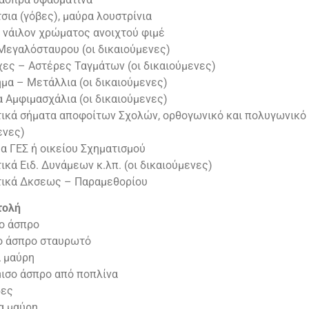
σια (γόβες), μαύρα λουστρίνια
 νάιλον χρώματος ανοιχτού φιμέ
 Μεγαλόσταυρου (οι δικαιούμενες)
χες – Αστέρες Ταγμάτων (οι δικαιούμενες)
μα – Μετάλλια (οι δικαιούμενες)
 Αμφιμασχάλια (οι δικαιούμενες)
τικά σήματα αποφοίτων Σχολών, ορθογωνικό και πολυγωνικό 
ενες)
α ΓΕΣ ή οικείου Σχηματισμού
ικά Ειδ. Δυνάμεων κ.λπ. (οι δικαιούμενες)
τικά Δκσεως – Παραμεθορίου
τολή
ο άσπρο
ο άσπρο σταυρωτό
 μαύρη
ισο άσπρο από ποπλίνα
δες
α μαύρη