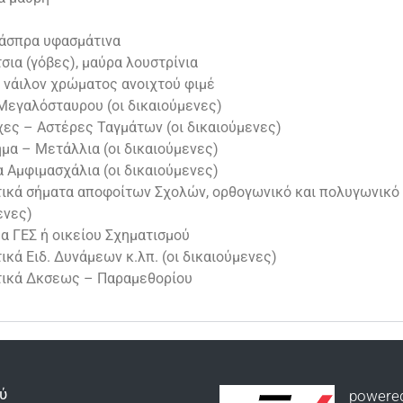
 άσπρα υφασμάτινα
σια (γόβες), μαύρα λουστρίνια
 νάιλον χρώματος ανοιχτού φιμέ
 Μεγαλόσταυρου (οι δικαιούμενες)
χες – Αστέρες Ταγμάτων (οι δικαιούμενες)
μα – Μετάλλια (οι δικαιούμενες)
 Αμφιμασχάλια (οι δικαιούμενες)
τικά σήματα αποφοίτων Σχολών, ορθογωνικό και πολυγωνικό 
ενες)
α ΓΕΣ ή οικείου Σχηματισμού
ικά Ειδ. Δυνάμεων κ.λπ. (οι δικαιούμενες)
τικά Δκσεως – Παραμεθορίου
ύ
powere