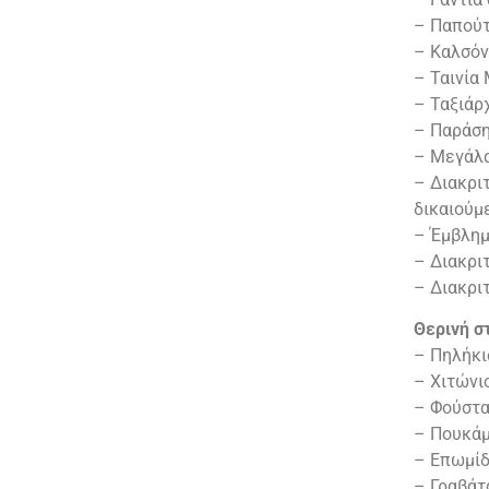
– Παπούτ
Ορολογία
– Καλσόν
Υποδείγματα του τρόπου
– Ταινία
που φέρονται τα
– Ταξιάρ
παράσημα – μετάλλια –
– Παράση
διαμνημονεύσεις
– Μεγάλα
– Διακρι
δικαιούμ
– Έμβλημ
– Διακριτ
– Διακρι
Θερινή σ
– Πηλήκι
– Χιτώνι
– Φούστα
– Πουκάμ
– Επωμί
– Γραβάτ