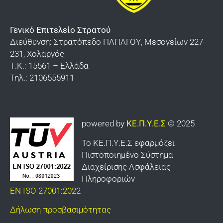
Ορολογία
Σχολής Ευελπίδων
Υποδείγματα του τρόπου που φέρονται τα
Βαλκανικών Πολέμων «Κιλκίς»
Γενικό Επιτελείο Στρατού
παράσημα – μετάλλια – διαμνημονεύσεις
Διεύθυνση: Στρατόπεδο ΠΑΠΑΓΟΥ, Μεσογείων 227-
Διδυμοτείχου
231, Χολαργός
Τ.Κ.: 15561 – Ελλάδα
Καλπακίου
Τηλ.: 2106555911
Γιαννιτσών
Καλαμάτας
powered by
ΚΕ.Π.Υ.Ε.Σ
© 2025
Οχυρού «Εμίν Αγά»
Το ΚΕ.Π.Υ.Ε.Σ εφαρμόζει
Κομοτηνής
Πιστοποιημένο Σύστημα
Κτηνιατρικής Υπηρεσίας Στρατού
Διαχείρισης Ασφάλειας
Πληροφοριών
Σαρανταπόρου
EN ISO 27001:2022
ΕΛΔΥΚ
Δήλωση προσβασιμότητας
Σχολής Πεζικού