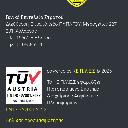
Ορολογία
Σχολής Ευελπίδων
Υποδείγματα του τρόπου που φέρονται τα
Βαλκανικών Πολέμων «Κιλκίς»
Γενικό Επιτελείο Στρατού
παράσημα – μετάλλια – διαμνημονεύσεις
Διεύθυνση: Στρατόπεδο ΠΑΠΑΓΟΥ, Μεσογείων 227-
Διδυμοτείχου
231, Χολαργός
Τ.Κ.: 15561 – Ελλάδα
Καλπακίου
Τηλ.: 2106555911
Γιαννιτσών
Καλαμάτας
powered by
ΚΕ.Π.Υ.Ε.Σ
© 2025
Οχυρού «Εμίν Αγά»
Το ΚΕ.Π.Υ.Ε.Σ εφαρμόζει
Κομοτηνής
Πιστοποιημένο Σύστημα
Κτηνιατρικής Υπηρεσίας Στρατού
Διαχείρισης Ασφάλειας
Πληροφοριών
Σαρανταπόρου
EN ISO 27001:2022
ΕΛΔΥΚ
Δήλωση προσβασιμότητας
Σχολής Πεζικού