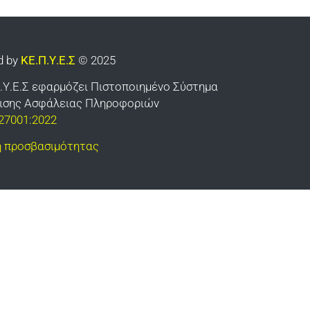
d by
ΚΕ.Π.Υ.Ε.Σ
© 2025
.Υ.Ε.Σ εφαρμόζει Πιστοποιημένο Σύστημα
ρισης Ασφάλειας Πληροφοριών
27001:2022
 προσβασιμότητας