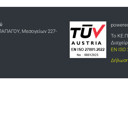
ύ
powere
ΠΑΠΑΓΟΥ, Μεσογείων 227-
Το ΚΕ.Π
Διαχεί
EN ISO 
Δήλωση