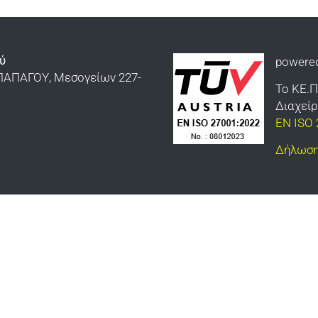
ύ
powere
ΠΑΠΑΓΟΥ, Μεσογείων 227-
Το ΚΕ.Π
Διαχεί
EN ISO 
Δήλωση