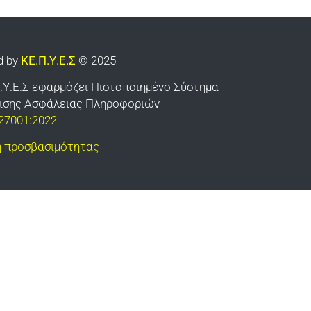
d by
ΚΕ.Π.Υ.Ε.Σ
© 2025
.Υ.Ε.Σ εφαρμόζει Πιστοποιημένο Σύστημα
ρισης Ασφάλειας Πληροφοριών
27001:2022
 προσβασιμότητας