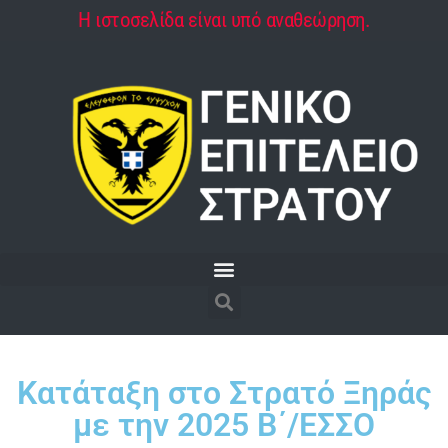
Η ιστοσελίδα είναι υπό αναθεώρηση.
Κατάταξη στο Στρατό Ξηράς
με την 2025 Β΄/ΕΣΣΟ