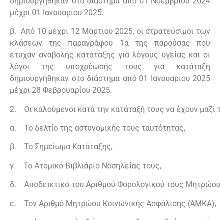
δημιουργήθηκαν στο διάστημα από 01 Νοεμβρίου 2024
μέχρι 01 Ιανουαρίου 2025.
Καλαμάτας
β. Από 10 μέχρι 12 Μαρτίου 2025, οι στρατεύσιμοι των
κλάσεων της παραγράφου 1α της παρούσας που
Οχυρού «Εμίν Αγά»
έτυχαν αναβολής κατάταξης για λόγους υγείας και οι
λόγοι της υποχρέωσής τους για κατάταξη
Κομοτηνής
δημιουργήθηκαν στο διάστημα από 01 Ιανουαρίου 2025
Κτηνιατρικής Υπηρεσίας Στρατού
μέχρι 28 Φεβρουαρίου 2025.
2. Οι καλούμενοι κατά την κατάταξή τους να έχουν μαζί
Σαρανταπόρου
α. Το δελτίο της αστυνομικής τους ταυτότητας,
ΕΛΔΥΚ
β. Το Σημείωμα Κατάταξης,
Σχολής Πεζικού
γ. Το Ατομικό Βιβλιάριο Νοσηλείας τους,
Γεωγραφικής Υπηρεσίας Στρατού
δ. Αποδεικτικό του Αριθμού Φορολογικού τους Μητρώου
Κέντρου Εκπαιδεύσεως Τεθωρακισμένων
ε. Τον Αριθμό Μητρώου Κοινωνικής Ασφάλισης (ΑΜΚΑ),