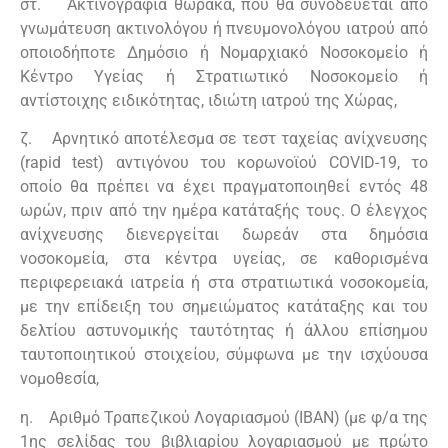
στ. Ακτινογραφία θώρακα, που θα συνοδεύεται από
Χρωμοναστηρίου
γνωμάτευση ακτινολόγου ή πνευμονολόγου ιατρού από
οποιοδήποτε Δημόσιο ή Νομαρχιακό Νοσοκομείο ή
Στρατιωτικό Μουσείο Βαλκανικών Πολέμων
Κέντρο Υγείας ή Στρατιωτικό Νοσοκομείο ή
(ΤΟΨΙΝ)
αντίστοιχης ειδικότητας, ιδιώτη ιατρού της Χώρας,
Σχολής Μονίμων Υπαξιωματικών
ζ. Αρνητικό αποτέλεσμα σε τεστ ταχείας ανίχνευσης
(rapid test) αντιγόνου του κορωνοϊού COVID-19, το
ΑΣΔΥΣ
οποίο θα πρέπει να έχει πραγματοποιηθεί εντός 48
ωρών, πριν από την ημέρα κατάταξής τους. Ο έλεγχος
ανίχνευσης διενεργείται δωρεάν στα δημόσια
νοσοκομεία, στα κέντρα υγείας, σε καθορισμένα
περιφερειακά ιατρεία ή στα στρατιωτικά νοσοκομεία,
με την επίδειξη του σημειώματος κατάταξης και του
δελτίου αστυνομικής ταυτότητας ή άλλου επίσημου
ταυτοποιητικού στοιχείου, σύμφωνα με την ισχύουσα
νομοθεσία,
η. Αριθμό Τραπεζικού Λογαριασμού (ΙΒΑΝ) (με φ/α της
1ης σελίδας του βιβλιαρίου λογαριασμού με πρώτο