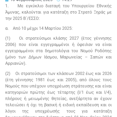
Χρήσιμα Τηλέφωνα
Στρατιωτικά Μετάλλια
1. Με εγκύκλιο διαταγή του Υπουργείου Εθνικής
Στολές Οπλιτών (ΕΠΟΠ-ΟΒΑ-ΟΠΥ)
Σχολής Διαβιβάσεων
Αποδοχές – Αποζημιώσεις – Οδοιπορικά
Βρεφονηπιακοί Σταθμοί
Άμυνας, καλούνται για κατάταξη στο Στρατό Ξηράς με
Υποβολή προτάσεων
Έξοδα
Διαμνημονεύσεις
την 2025 Β΄/ΕΣΣΟ:
Οχυρού Νυμφαίας
Πληροφορίες
Πρατήρια
Επικοινωνία με εταιρείες Αμυντικής
Παροχές – Συντάξεις
Ηθικές Αμοιβές που Απονέμονται με Διαταγή
α. Από 10 μέχρι 14 Μαρτίου 2025:
Βιομηχανίας
Σχολής Πυροβολικού
Χρήση Στρατιωτικών Εκμεταλλεύσεων
Στέγαση-Παραθερισμός-Σίτιση
(1) Οι στρατεύσιμοι κλάσης 2027 (έτος γέννησης
Ανακοινώσεις
Ηθικές Αμοιβές Ξένων Κρατών και Διεθνών
Υποβολή προσφορών από εμπορικούς
Λαχανά
2006) που είναι εγγεγραμμένοι ή όφειλαν να είναι
Οργανισμών
ΣΟΑ – ΣΟΜΥ – ΣΟΕΠΟΠ
Ψηφιακή Νομική Βιβλιοθήκη
παρόχους
εγγεγραμμένοι στα δημοτολόγια του Νομού Ροδόπης
Οχυρού Ιστίμπεη
(μόνο των Δήμων Ιάσμου, Μαρωνείας – Σαπών και
Ιστορικά Στοιχεία
Υπεύθυνος Προστασίας Δεδομένων (DPO)
Αρριανών).
Σχολής Ευελπίδων
Ορολογία
(2) Οι στρατεύσιμοι των κλάσεων 2002 έως και 2026
(έτη γέννησης 1981 έως και 2005), από όλους τους
Βαλκανικών Πολέμων «Κιλκίς»
Υποδείγματα του τρόπου που φέρονται τα
Νομούς που υπέχουν υποχρέωση στράτευσης και είναι
παράσημα – μετάλλια – διαμνημονεύσεις
κατηγοριών πρώτης έως τέταρτης (Ι/1 έως και Ι/4),
Διδυμοτείχου
πλήρους ή μειωμένης θητείας, ανεξάρτητα αν έχουν
Καλπακίου
τελειώσει ή όχι τη βασική ή ειδική εκπαίδευση και οι
λόγοι της υποχρέωσής τους για κατάταξη
Γιαννιτσών