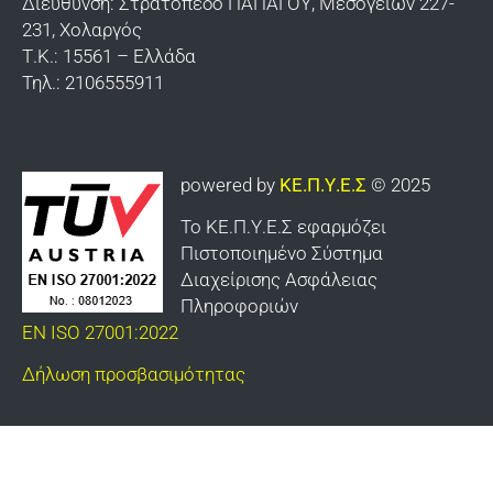
Διεύθυνση: Στρατόπεδο ΠΑΠΑΓΟΥ, Μεσογείων 227-
231, Χολαργός
Τ.Κ.: 15561 – Ελλάδα
Τηλ.: 2106555911
powered by
ΚΕ.Π.Υ.Ε.Σ
© 2025
Το ΚΕ.Π.Υ.Ε.Σ εφαρμόζει
Πιστοποιημένο Σύστημα
Διαχείρισης Ασφάλειας
Πληροφοριών
EN ISO 27001:2022
Δήλωση προσβασιμότητας