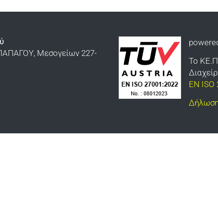
ύ
powere
ΠΑΠΑΓΟΥ, Μεσογείων 227-
Το ΚΕ.Π
Διαχεί
EN ISO 
Δήλωση