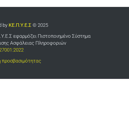
d by
ΚΕ.Π.Υ.Ε.Σ
© 2025
.Υ.Ε.Σ εφαρμόζει Πιστοποιημένο Σύστημα
ρισης Ασφάλειας Πληροφοριών
27001:2022
 προσβασιμότητας