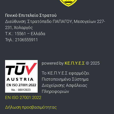
Ορολογία
Σχολής Ευελπίδων
Υποδείγματα του τρόπου που φέρονται τα
Βαλκανικών Πολέμων «Κιλκίς»
Γενικό Επιτελείο Στρατού
παράσημα – μετάλλια – διαμνημονεύσεις
Διεύθυνση: Στρατόπεδο ΠΑΠΑΓΟΥ, Μεσογείων 227-
Διδυμοτείχου
231, Χολαργός
Τ.Κ.: 15561 – Ελλάδα
Καλπακίου
Τηλ.: 2106555911
Γιαννιτσών
Καλαμάτας
powered by
ΚΕ.Π.Υ.Ε.Σ
© 2025
Οχυρού «Εμίν Αγά»
Το ΚΕ.Π.Υ.Ε.Σ εφαρμόζει
Κομοτηνής
Πιστοποιημένο Σύστημα
Κτηνιατρικής Υπηρεσίας Στρατού
Διαχείρισης Ασφάλειας
Πληροφοριών
Σαρανταπόρου
EN ISO 27001:2022
ΕΛΔΥΚ
Δήλωση προσβασιμότητας
Σχολής Πεζικού