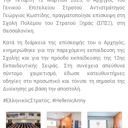
Γενικού Επιτελείου Στρατού Αντιστράτηγος
Γιαννιτσών
Γεώργιος Κωστίδης, πραγματοποίησε επίσκεψη στη
Καλαμάτας
Σχολή Πολέμου του Στρατού Ξηράς (ΣΠΣΞ), στη
Θεσσαλονίκη.
Οχυρού «Εμίν Αγά»
Κατά τη διάρκεια της επίσκεψής του ο Αρχηγός,
Κομοτηνής
ενημερώθηκε για την παρεχόμενη εκπαίδευση της
Κτηνιατρικής Υπηρεσίας Στρατού
Σχολής και για την πρόοδο εκπαίδευσης της 12ης
Εκπαιδευτικής Σειράς. Στη συνέχεια απεύθυνε
Σαρανταπόρου
σύντομο χαιρετισμό, έδωσε κατευθυντήριες
ΕΛΔΥΚ
οδηγίες στο προσωπικό και τόνισε τη σημασία της
Διοίκησης με βάση την αποστολή.
Σχολής Πεζικού
#ΕλληνικόςΣτρατός, #HellenicArmy
Γεωγραφικής Υπηρεσίας Στρατού
Κέντρου Εκπαιδεύσεως Τεθωρακισμένων
Χρωμοναστηρίου