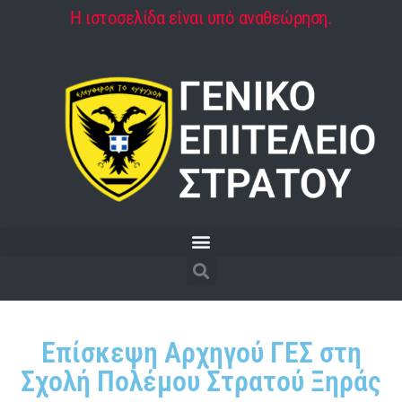
Η ιστοσελίδα είναι υπό αναθεώρηση.
Επίσκεψη Αρχηγού ΓΕΣ στη
Σχολή Πολέμου Στρατού Ξηράς