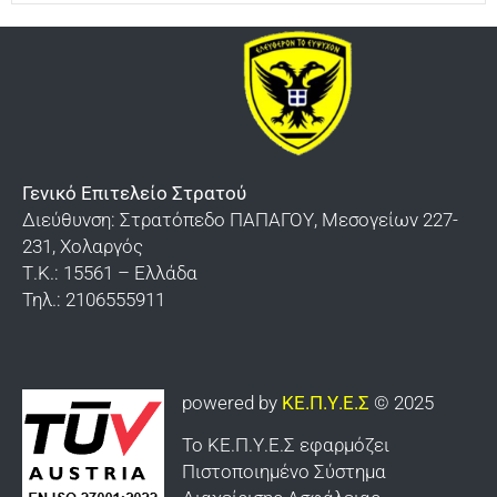
Γενικό Επιτελείο Στρατού
Διεύθυνση: Στρατόπεδο ΠΑΠΑΓΟΥ, Μεσογείων 227-
231, Χολαργός
Τ.Κ.: 15561 – Ελλάδα
Τηλ.: 2106555911
powered by
ΚΕ.Π.Υ.Ε.Σ
© 2025
Το ΚΕ.Π.Υ.Ε.Σ εφαρμόζει
Πιστοποιημένο Σύστημα