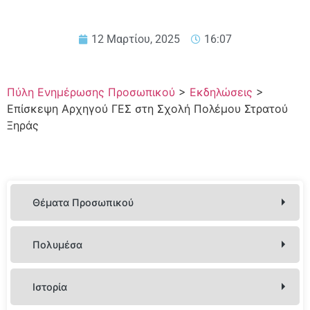
12 Μαρτίου, 2025
16:07
Πύλη Ενημέρωσης Προσωπικού
>
Εκδηλώσεις
>
Επίσκεψη Αρχηγού ΓΕΣ στη Σχολή Πολέμου Στρατού
Ξηράς
Θέματα Προσωπικού
Στρ. – Πολ. Προσωπικό
Πολυμέσα
Ενημερωτικοί Οδηγοί Νεοτοποθετημένων Στελεχών
Συμβεβλημένοι Ιατροί, Εργαστήρια, Κλινικές
Εμβλήματα Όπλων και Σωμάτων
Ιστορία
Οδηγίες Χρήσης Φαρμάκων
Στολές