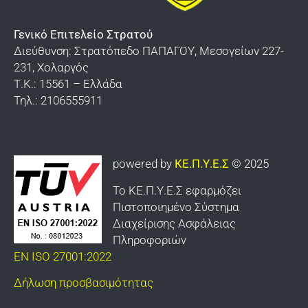
Γενικό Επιτελείο Στρατού
Διεύθυνση: Στρατόπεδο ΠΑΠΑΓΟΥ, Μεσογείων 227-
231, Χολαργός
Τ.Κ.: 15561 – Ελλάδα
Τηλ.: 2106555911
powered by
ΚΕ.Π.Υ.Ε.Σ
© 2025
Το ΚΕ.Π.Υ.Ε.Σ εφαρμόζει
Πιστοποιημένο Σύστημα
Διαχείρισης Ασφάλειας
Πληροφοριών
EN ISO 27001:2022
Δήλωση προσβασιμότητας