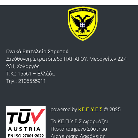
Γενικό Επιτελείο Στρατού
Διεύθυνση: Στρατόπεδο ΠΑΠΑΓΟΥ, Μεσογείων 227-
231, Χολαργός
Τ.Κ.: 15561 – Ελλάδα
Τηλ.: 2106555911
powered by
ΚΕ.Π.Υ.Ε.Σ
© 2025
Το ΚΕ.Π.Υ.Ε.Σ εφαρμόζει
Πιστοποιημένο Σύστημα
Διαχείρισης Ασφάλειας