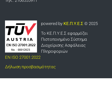
Τηλ.: 2106555911
Γιαννιτσών
Καλαμάτας
powered by
ΚΕ.Π.Υ.Ε.Σ
© 2025
Οχυρού «Εμίν Αγά»
Το ΚΕ.Π.Υ.Ε.Σ εφαρμόζει
Πιστοποιημένο Σύστημα
Κομοτηνής
Διαχείρισης Ασφάλειας
Πληροφοριών
Κτηνιατρικής Υπηρεσίας Στρατού
EN ISO 27001:2022
Σαρανταπόρου
Δήλωση προσβασιμότητας
ΕΛΔΥΚ
Σχολής Πεζικού
Γεωγραφικής Υπηρεσίας Στρατού
Κέντρου Εκπαιδεύσεως Τεθωρακισμένων